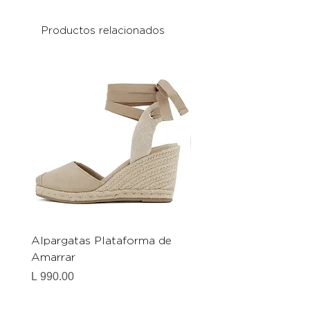
Productos relacionados
Alpargatas Plataforma de
Catrice Magic Shine E
Amarrar
Gel-To-Powder, Instan
Mattifying Setting Po
Precio
L 990.00
Precio
L 490.00