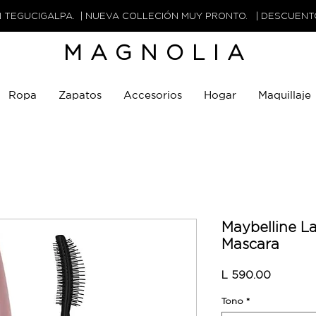
N TEGUCIGALPA. | NUEVA COLLECIÓN MUY PRONTO. | DESCUEN
MAGNOLIA
Ropa
Zapatos
Accesorios
Hogar
Maquillaje
Maybelline L
Mascara
Precio
L 590.00
Tono
*