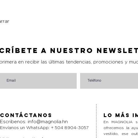
rrar
Vista rápida
críbete a nuestro Newsle
 primera en recibir las últimas tendencias, promociones y mu
Contáctanos
Lo más i
Escribenos:
info@magnolia.hn
En MAGNOLIA si
Envíanos un WhatsApp: + 504 8904-3057
ofrecemos la ayu
vestido, ese ou