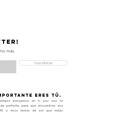
Catrice Magic Shine Eraser
Precio
L 490.00
tter!
cho más.
Suscribirse
mportante eres tú.
empre pensamos en ti, por eso te
da perfecta, para que encuentres ese
tfit o esos lentes de sol que estás