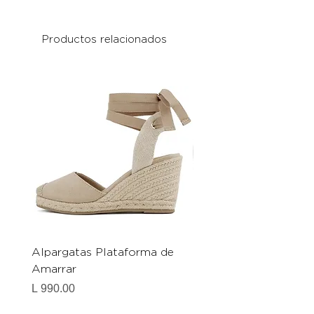
Productos relacionados
Alpargatas Plataforma de
Catrice Magic Shine E
Amarrar
Gel-To-Powder, Instan
Mattifying Setting Po
Precio
L 990.00
Precio
L 490.00