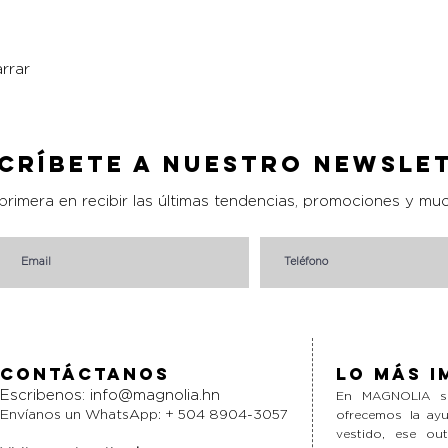
rrar
Vista rápida
críbete a nuestro Newsle
 primera en recibir las últimas tendencias, promociones y mu
Contáctanos
Lo más i
Escribenos:
info@magnolia.hn
En MAGNOLIA si
Envíanos un WhatsApp: + 504 8904-3057
ofrecemos la ayu
vestido, ese ou