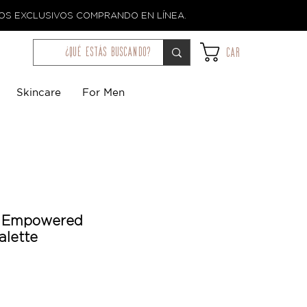
TOS EXCLUSIVOS COMPRANDO EN LÍNEA.
¿qué estás buscando?
Car
Skincare
For Men
 Empowered
lette