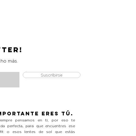
Catrice Magic Shine Eraser
Precio
L 490.00
tter!
cho más.
Suscribirse
mportante eres tú.
empre pensamos en ti, por eso te
da perfecta, para que encuentres ese
tfit o esos lentes de sol que estás