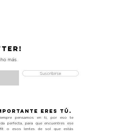
Catrice Magic Shine Eraser
Precio
L 490.00
tter!
cho más.
Suscribirse
mportante eres tú.
empre pensamos en ti, por eso te
da perfecta, para que encuentres ese
tfit o esos lentes de sol que estás