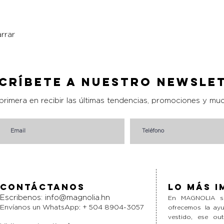
rrar
Vista rápida
críbete a nuestro Newsle
 primera en recibir las últimas tendencias, promociones y mu
Contáctanos
Lo más i
Escribenos:
info@magnolia.hn
En MAGNOLIA si
Envíanos un WhatsApp: + 504 8904-3057
ofrecemos la ayu
vestido, ese ou