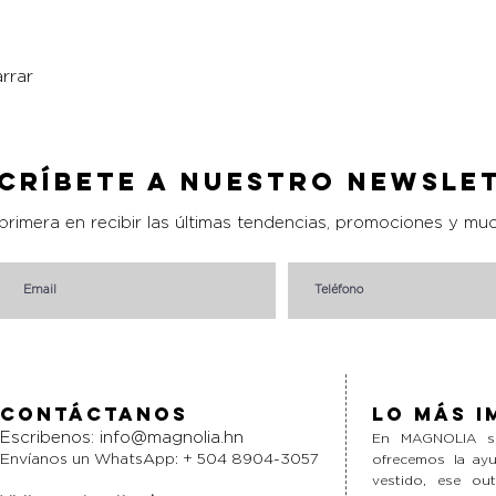
rrar
Vista rápida
críbete a nuestro Newsle
 primera en recibir las últimas tendencias, promociones y mu
Contáctanos
Lo más i
Escribenos:
info@magnolia.hn
En MAGNOLIA si
Envíanos un WhatsApp: + 504 8904-3057
ofrecemos la ayu
vestido, ese ou