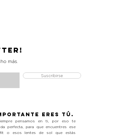
Catrice Magic Shine Eraser
Precio
L 490.00
tter!
cho más.
Suscribirse
mportante eres tú.
empre pensamos en ti, por eso te
da perfecta, para que encuentres ese
tfit o esos lentes de sol que estás