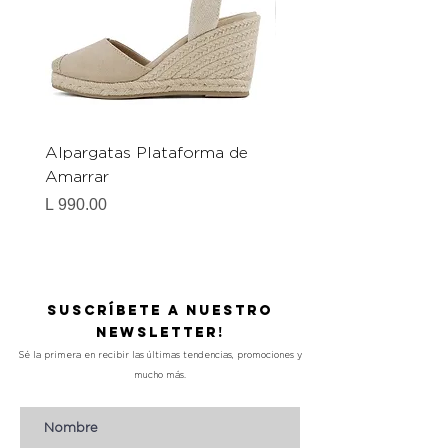
Alpargatas Plataforma de
Catrice Magic Shine E
Amarrar
Gel-To-Powder, Instan
Mattifying Setting Po
Precio
L 990.00
Precio
L 490.00
Suscríbete a nuestro
Newsletter!
Sé la primera en recibir las últimas tendencias, promociones y
mucho más.