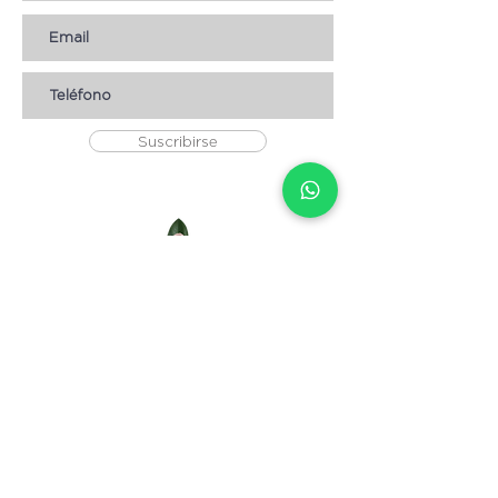
Suscribirse
AYUDA
* CÓMO COMPRAR
* Términos y condiciones
* Aviso de Privacidad
* Devoluciones
* Empleos
Contáctanos
Escribenos:
info@magnolia.hn
Envíanos un WhatsApp: +
504 8904-3057
Visita nuestras tiendas: