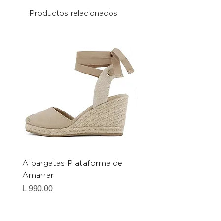
Productos relacionados
Alpargatas Plataforma de
Catrice Magic Shine E
Amarrar
Gel-To-Powder, Instan
Mattifying Setting Po
Precio
L 990.00
Precio
L 490.00