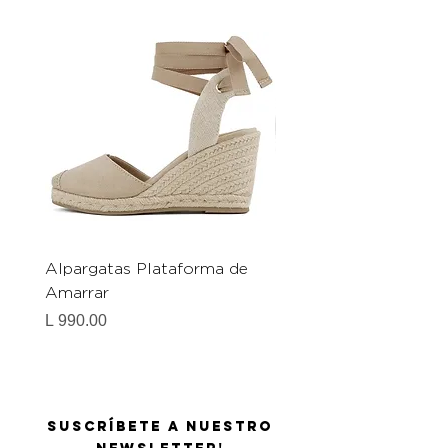
Alpargatas Plataforma de
Catrice Magic Shine E
Amarrar
Gel-To-Powder, Instan
Mattifying Setting Po
Precio
L 990.00
Precio
L 490.00
Suscríbete a nuestro