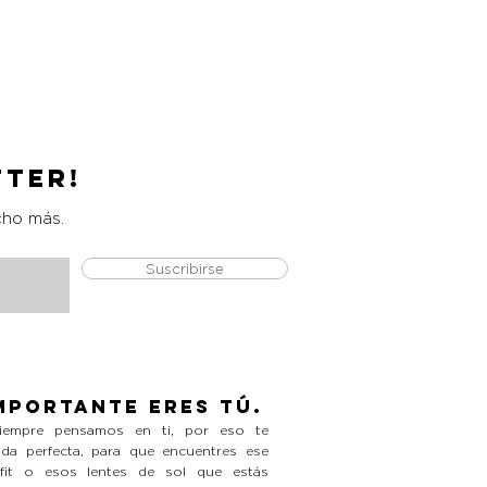
Catrice Magic Shine Eraser
Precio
L 490.00
tter!
cho más.
Suscribirse
mportante eres tú.
empre pensamos en ti, por eso te
da perfecta, para que encuentres ese
tfit o esos lentes de sol que estás