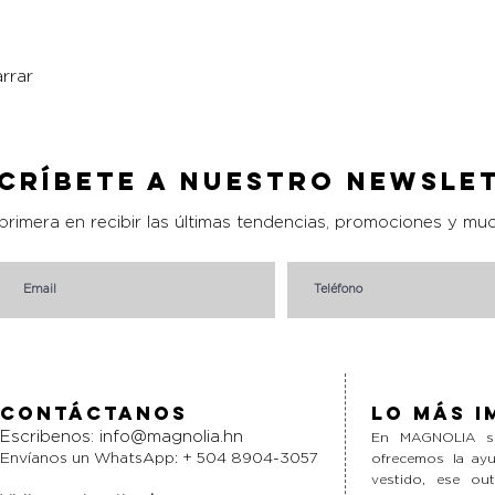
rrar
Vista rápida
críbete a nuestro Newsle
 primera en recibir las últimas tendencias, promociones y mu
Contáctanos
Lo más i
Escribenos:
info@magnolia.hn
En MAGNOLIA si
Envíanos un WhatsApp: + 504 8904-3057
ofrecemos la ayu
vestido, ese ou