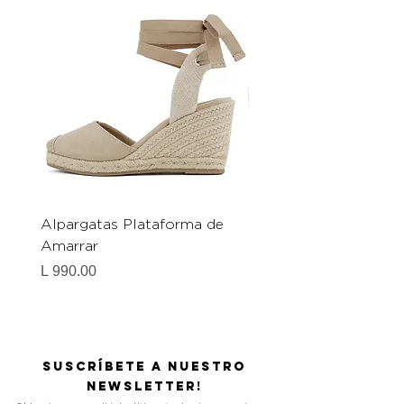
Alpargatas Plataforma de
Catrice Magic Shine E
Amarrar
Gel-To-Powder, Instan
Mattifying Setting Po
Precio
L 990.00
Precio
L 490.00
Suscríbete a nuestro
Newsletter!