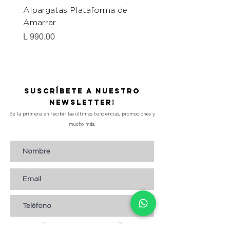
Alpargatas Plataforma de
Catrice Magic Shine E
Amarrar
Gel-To-Powder, Instan
Mattifying Setting Po
Precio
L 990.00
Precio
L 490.00
Suscríbete a nuestro
Newsletter!
Sé la primera en recibir las últimas tendencias, promociones y
mucho más.
Suscribirse