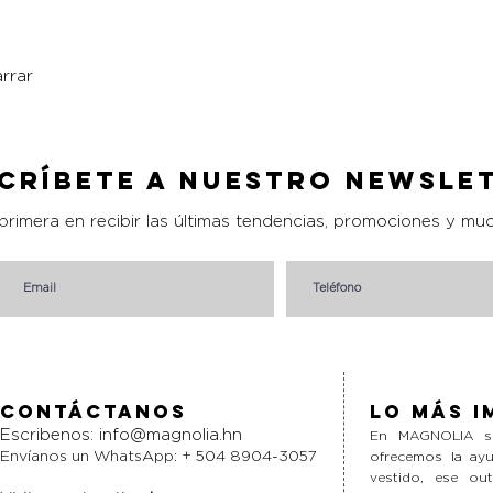
rrar
Vista rápida
críbete a nuestro Newsle
 primera en recibir las últimas tendencias, promociones y mu
Contáctanos
Lo más i
Escribenos:
info@magnolia.hn
En MAGNOLIA si
Envíanos un WhatsApp: + 504 8904-3057
ofrecemos la ayu
vestido, ese ou