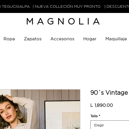
N TEGUCIGALPA. | NUEVA COLLECIÓN MUY PRONTO. | DESCUEN
MAGNOLIA
Ropa
Zapatos
Accesorios
Hogar
Maquillaje
90´s Vintage
Precio
L 1,890.00
Talla
*
Elegir