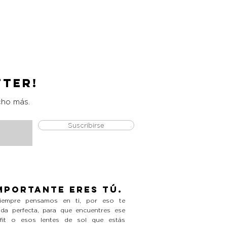
Catrice Magic Shine Eraser
Precio
L 490.00
tter!
cho más.
Suscribirse
mportante eres tú.
empre pensamos en ti, por eso te
da perfecta, para que encuentres ese
tfit o esos lentes de sol que estás