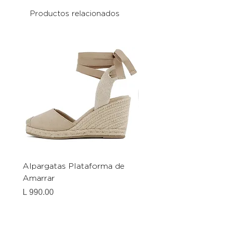
Productos relacionados
Alpargatas Plataforma de
Catrice Magic Shine E
Amarrar
Gel-To-Powder, Instan
Mattifying Setting Po
Precio
L 990.00
Precio
L 490.00