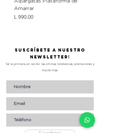
Alpargatas Plataforma de
Catrice Magic Shine E
Amarrar
Gel-To-Powder, Instan
Mattifying Setting Po
Precio
L 990.00
Precio
L 490.00
Suscríbete a nuestro
Newsletter!
Sé la primera en recibir las últimas tendencias, promociones y
mucho más.
Suscribirse