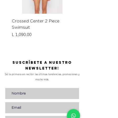
Crossed Center 2 Piece
Basic 1 Piece Swimsuit
Swimsuit
Precio
L 1,090.00
Precio
L 1,090.00
Suscríbete a nuestro
Newsletter!
Sé la primera en recibir las últimas tendencias, promociones y
mucho más.