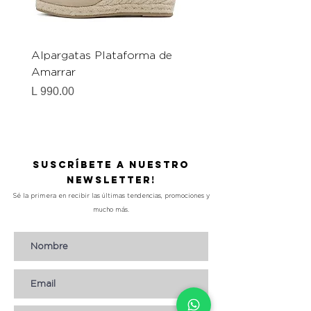
Alpargatas Plataforma de
Catrice Magic Shine E
Amarrar
Gel-To-Powder, Instan
Mattifying Setting Po
Precio
L 990.00
Precio
L 490.00
Suscríbete a nuestro
Newsletter!
Sé la primera en recibir las últimas tendencias, promociones y
mucho más.