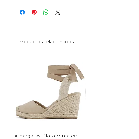
Productos relacionados
Alpargatas Plataforma de
Catrice Magic Shine E