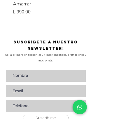
Amarrar
Gel-To-Powder, Instan
Mattifying Setting Po
Precio
L 990.00
Precio
L 490.00
Suscríbete a nuestro
Newsletter!
Sé la primera en recibir las últimas tendencias, promociones y
mucho más.
Suscribirse