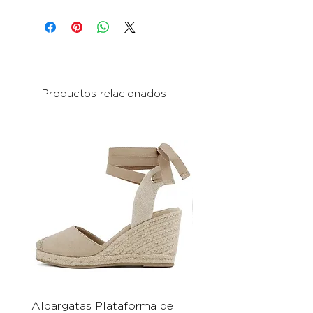
Productos relacionados
Alpargatas Plataforma de
Catrice Magic Shine E