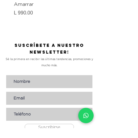
Amarrar
Gel-To-Powder, Instan
Mattifying Setting Po
Precio
L 990.00
Precio
L 490.00
Suscríbete a nuestro
Newsletter!
Sé la primera en recibir las últimas tendencias, promociones y
mucho más.
Suscribirse