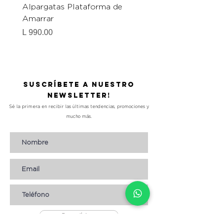
Alpargatas Plataforma de
Catrice Magic Shine E
Amarrar
Gel-To-Powder, Instan
Mattifying Setting Po
Precio
L 990.00
Precio
L 490.00
Suscríbete a nuestro
Newsletter!
Sé la primera en recibir las últimas tendencias, promociones y
mucho más.
Suscribirse