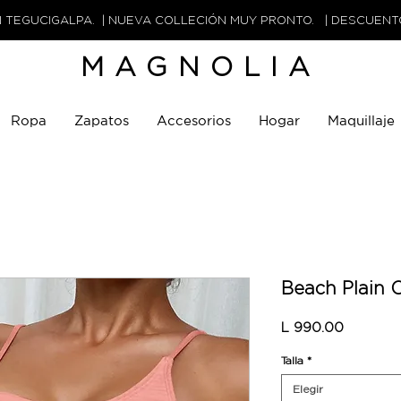
N TEGUCIGALPA. | NUEVA COLLECIÓN MUY PRONTO. | DESCUEN
MAGNOLIA
Ropa
Zapatos
Accesorios
Hogar
Maquillaje
Beach Plain 
Precio
L 990.00
Talla
*
Elegir