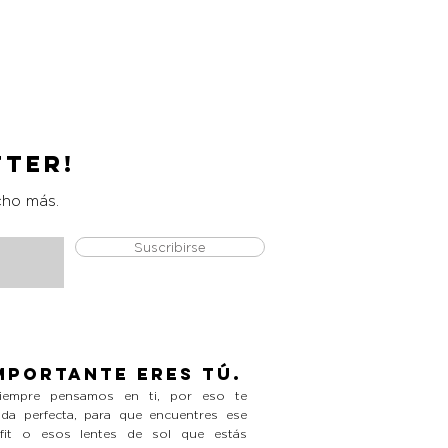
Catrice Magic Shine Eraser
Precio
L 490.00
tter!
cho más.
Suscribirse
mportante eres tú.
empre pensamos en ti, por eso te
da perfecta, para que encuentres ese
tfit o esos lentes de sol que estás