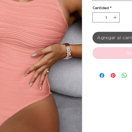
Cantidad
*
Agregar al carr
Re