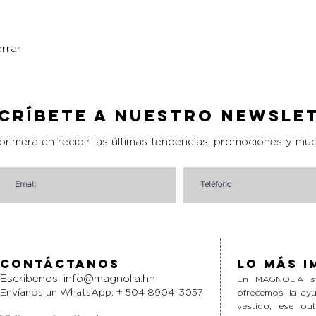
rrar
Vista rápida
críbete a nuestro Newsle
 primera en recibir las últimas tendencias, promociones y mu
Contáctanos
Lo más i
Escribenos:
info@magnolia.hn
En MAGNOLIA si
Envíanos un WhatsApp: + 504 8904-3057
ofrecemos la ayu
vestido, ese ou