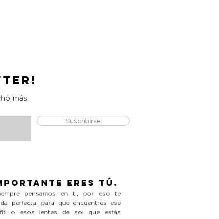
Catrice Magic Shine Eraser
Precio
L 490.00
tter!
cho más.
Suscribirse
mportante eres tú.
empre pensamos en ti, por eso te
da perfecta, para que encuentres ese
tfit o esos lentes de sol que estás