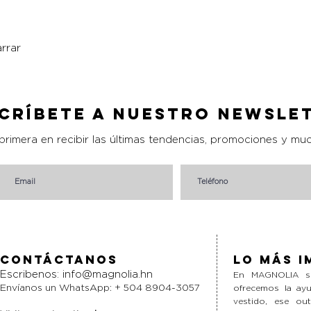
rrar
Vista rápida
críbete a nuestro Newsle
 primera en recibir las últimas tendencias, promociones y mu
Contáctanos
Lo más i
Escribenos:
info@magnolia.hn
En MAGNOLIA si
Envíanos un WhatsApp: + 504 8904-3057
ofrecemos la ayu
vestido, ese ou