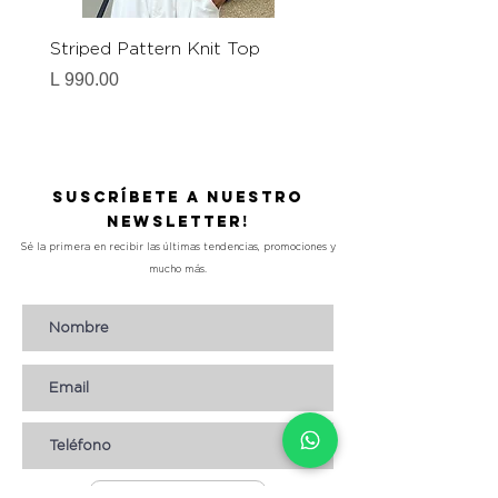
Striped Pattern Knit Top
Elastic Fitted Work S
Precio
Precio
L 990.00
L 990.00
Suscríbete a nuestro
Newsletter!
Sé la primera en recibir las últimas tendencias, promociones y
mucho más.
Suscribirse