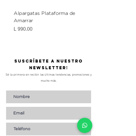
Alpargatas Plataforma de
Catrice Magic Shine E
Amarrar
Gel-To-Powder, Instan
Mattifying Setting Po
Precio
L 990.00
Precio
L 490.00
Suscríbete a nuestro
Newsletter!
Sé la primera en recibir las últimas tendencias, promociones y
mucho más.