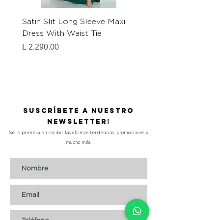
Satin Slit Long Sleeve Maxi
V-neck Cape Long Sl
Dress With Waist Tie
Pleated Maxi Dress
Precio
Precio
L 2,290.00
L 2,590.00
Suscríbete a nuestro
Newsletter!
Sé la primera en recibir las últimas tendencias, promociones y
mucho más.