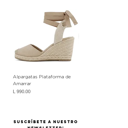
Alpargatas Plataforma de
Catrice Magic Shine E
Amarrar
Gel-To-Powder, Instan
Mattifying Setting Po
Precio
L 990.00
Precio
L 490.00
Suscríbete a nuestro