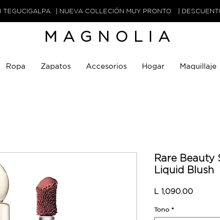
N TEGUCIGALPA. | NUEVA COLLECIÓN MUY PRONTO. | DESCUEN
MAGNOLIA
Ropa
Zapatos
Accesorios
Hogar
Maquillaje
Rare Beauty 
Liquid Blush
Precio
L 1,090.00
Tono
*