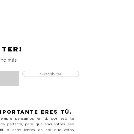
ELF Putty Blush
Precio
L 350.00
tter!
cho más.
Suscribirse
mportante eres tú.
empre pensamos en ti, por eso te
da perfecta, para que encuentres ese
tfit o esos lentes de sol que estás