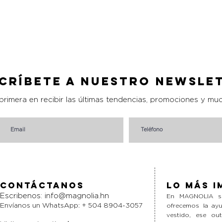
Vista rápida
críbete a nuestro Newsle
 primera en recibir las últimas tendencias, promociones y mu
Contáctanos
Lo más i
Escribenos:
info@magnolia.hn
En MAGNOLIA si
Envíanos un WhatsApp: + 504 8904-3057
ofrecemos la ayu
vestido, ese ou