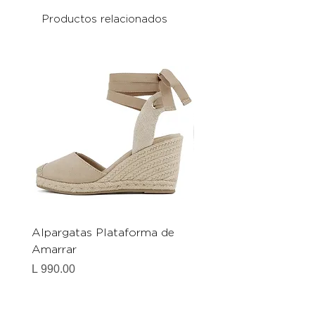
Productos relacionados
Alpargatas Plataforma de
Catrice Magic Shine E
Amarrar
Gel-To-Powder, Instan
Mattifying Setting Po
Precio
L 990.00
Precio
L 490.00