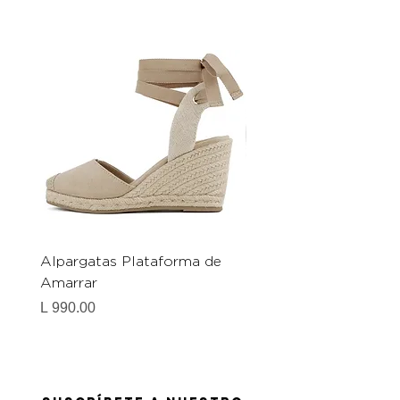
Alpargatas Plataforma de
Catrice Magic Shine E
Amarrar
Gel-To-Powder, Instan
Mattifying Setting Po
Precio
L 990.00
Precio
L 490.00