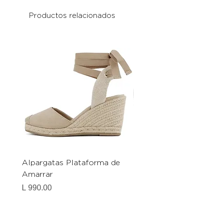
Productos relacionados
Alpargatas Plataforma de
Catrice Magic Shine E
Amarrar
Gel-To-Powder, Instan
Mattifying Setting Po
Precio
L 990.00
Precio
L 490.00