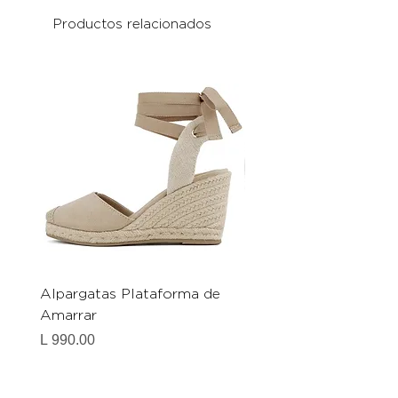
Productos relacionados
Alpargatas Plataforma de
Catrice Magic Shine E
Amarrar
Gel-To-Powder, Instan
Mattifying Setting Po
Precio
L 990.00
Precio
L 490.00