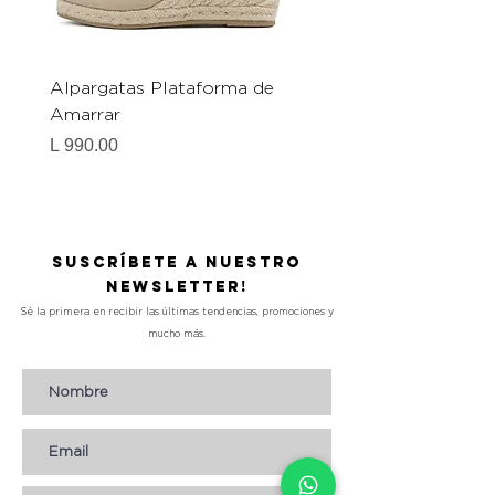
Alpargatas Plataforma de
Catrice Magic Shine E
Amarrar
Gel-To-Powder, Instan
Mattifying Setting Po
Precio
L 990.00
Precio
L 490.00
Suscríbete a nuestro
Newsletter!
Sé la primera en recibir las últimas tendencias, promociones y
mucho más.