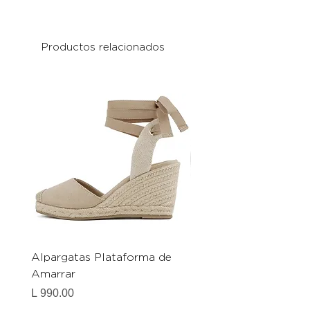
Productos relacionados
Alpargatas Plataforma de
Catrice Magic Shine E
Amarrar
Gel-To-Powder, Instan
Mattifying Setting Po
Precio
L 990.00
Precio
L 490.00