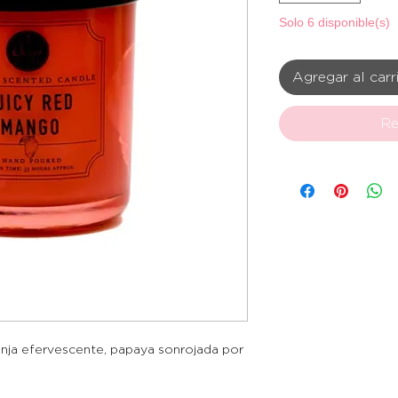
Solo 6 disponible(s)
Agregar al carr
Re
anja efervescente, papaya sonrojada por