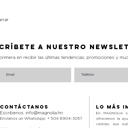
rrar
Vista rápida
críbete a nuestro Newsle
 primera en recibir las últimas tendencias, promociones y mu
Contáctanos
Lo más i
Escribenos:
info@magnolia.hn
En MAGNOLIA si
Envíanos un WhatsApp: + 504 8904-3057
ofrecemos la ayu
vestido, ese ou