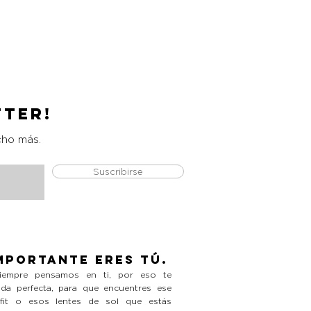
Catrice Magic Shine Eraser
Precio
L 490.00
tter!
cho más.
Suscribirse
mportante eres tú.
empre pensamos en ti, por eso te
da perfecta, para que encuentres ese
tfit o esos lentes de sol que estás