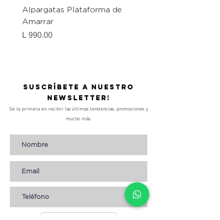
Alpargatas Plataforma de
Catrice Magic Shine E
Amarrar
Gel-To-Powder, Instan
Mattifying Setting Po
Precio
L 990.00
Precio
L 490.00
Suscríbete a nuestro
Newsletter!
Sé la primera en recibir las últimas tendencias, promociones y
mucho más.
Suscribirse