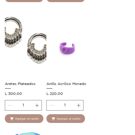
Aretes Plateados
Anillo Acrilico Morado
Precio
Precio
L 300.00
L 220.00
Agregar al carrito
Agregar al carrito