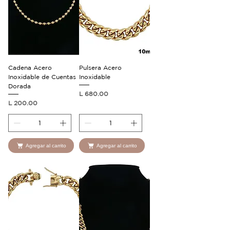
Cadena Acero
Pulsera Acero
Inoxidable de Cuentas
Inoxidable
Dorada
Precio
L 680.00
Precio
L 200.00
Agregar al carrito
Agregar al carrito