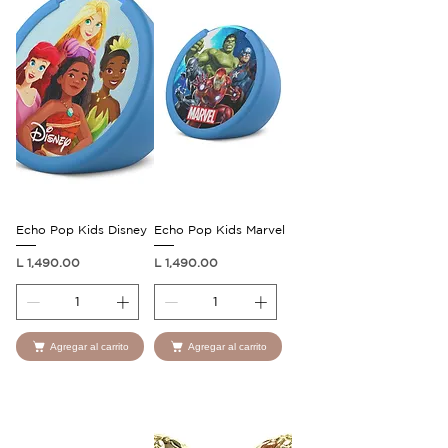
Echo Pop Kids Disney
Echo Pop Kids Marvel
Precio
Precio
L 1,490.00
L 1,490.00
Agregar al carrito
Agregar al carrito