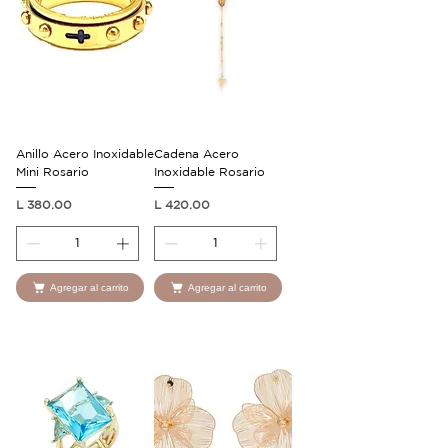
Anillo Acero Inoxidable
Cadena Acero
Mini Rosario
Inoxidable Rosario
Precio
Precio
L 380.00
L 420.00
Agregar al carrito
Agregar al carrito