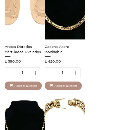
Aretes Dorados
Cadena Acero
Martillados Ovalados
Inoxidable
Precio
Precio
L 380.00
L 420.00
Agregar al carrito
Agregar al carrito