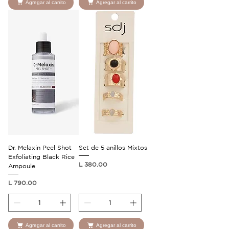
Agregar al carrito
Agregar al carrito
Dr. Melaxin Peel Shot
Set de 5 anillos Mixtos
Exfoliating Black Rice
Precio
L 380.00
Ampoule
Precio
L 790.00
Agregar al carrito
Agregar al carrito