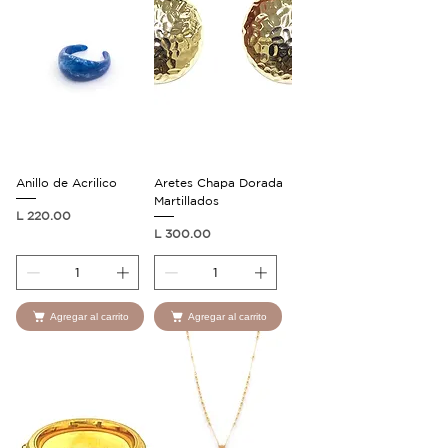
Anillo de Acrilico
Aretes Chapa Dorada
Martillados
Precio
L 220.00
Precio
L 300.00
Agregar al carrito
Agregar al carrito