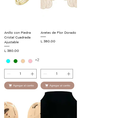
Anillo con Piedra
Aretes de Flor Dorado
Cristal Cuadrada
Precio
L 380.00
Ajustable
Precio
L 380.00
+2
Agregar al carrito
Agregar al carrito