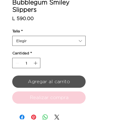
Bubblegum Smiley
Slippers
Precio
L 590.00
Talla
*
Elegir
Cantidad
*
Agregar al carrito
Realizar compra