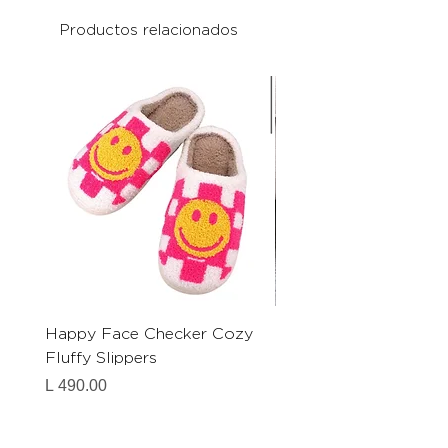
Productos relacionados
Happy Face Checker Cozy
Cat Slippers
Fluffy Slippers
Precio
L 490.00
Precio
L 490.00