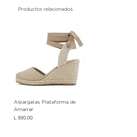
Productos relacionados
Alpargatas Plataforma de
Catrice Magic Shine E
Amarrar
Gel-To-Powder, Instan
Mattifying Setting Po
Precio
L 990.00
Precio
L 490.00