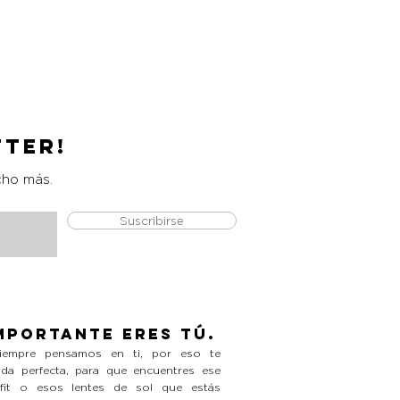
Catrice Magic Shine Eraser
Precio
L 490.00
tter!
cho más.
Suscribirse
mportante eres tú.
empre pensamos en ti, por eso te
da perfecta, para que encuentres ese
tfit o esos lentes de sol que estás