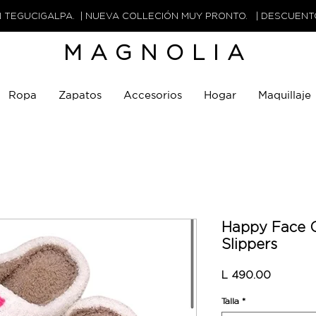
N TEGUCIGALPA. | NUEVA COLLECIÓN MUY PRONTO. | DESCUEN
MAGNOLIA
Ropa
Zapatos
Accesorios
Hogar
Maquillaje
Happy Face C
Slippers
Precio
L 490.00
Talla
*