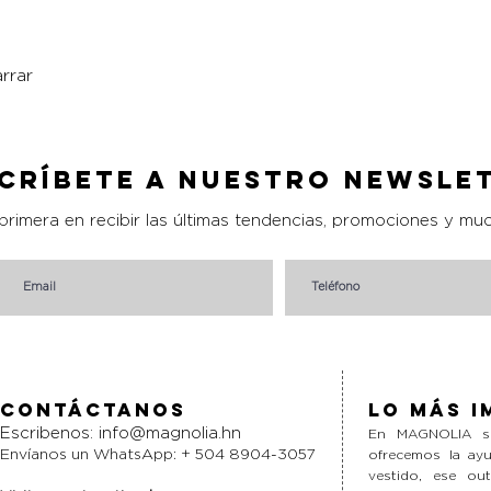
rrar
Vista rápida
críbete a nuestro Newsle
 primera en recibir las últimas tendencias, promociones y mu
Contáctanos
Lo más i
Escribenos:
info@magnolia.hn
En MAGNOLIA si
Envíanos un WhatsApp: + 504 8904-3057
ofrecemos la ayu
vestido, ese ou