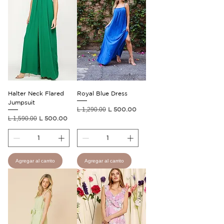
Halter Neck Flared
Royal Blue Dress
Jumpsuit
Precio
Precio de oferta
L 1,290.00
L 500.00
Precio
Precio de oferta
L 1,590.00
L 500.00
Agregar al carrito
Agregar al carrito