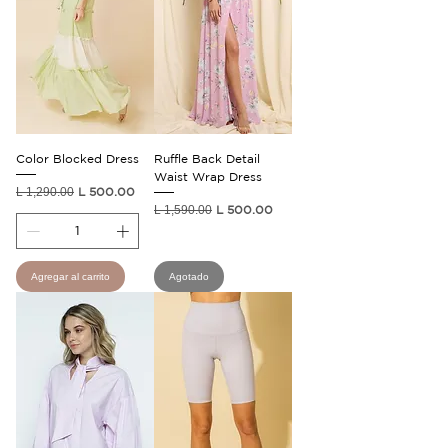
Color Blocked Dress
Ruffle Back Detail
Waist Wrap Dress
Precio
Precio de oferta
L 1,290.00
L 500.00
Precio
Precio de oferta
L 1,590.00
L 500.00
Agregar al carrito
Agotado