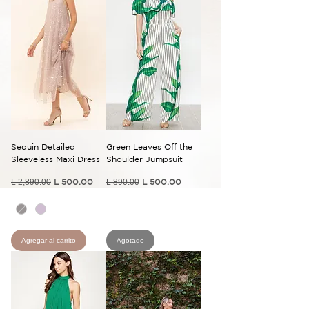
Sequin Detailed
Green Leaves Off the
Sleeveless Maxi Dress
Shoulder Jumpsuit
Precio
Precio de oferta
Precio
Precio de oferta
L 2,890.00
L 500.00
L 890.00
L 500.00
Agregar al carrito
Agotado