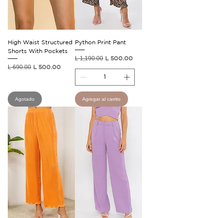
High Waist Structured
Python Print Pant
Shorts With Pockets
Precio
Precio de oferta
L 1,190.00
L 500.00
Precio
Precio de oferta
L 690.00
L 500.00
Agotado
Agregar al carrito