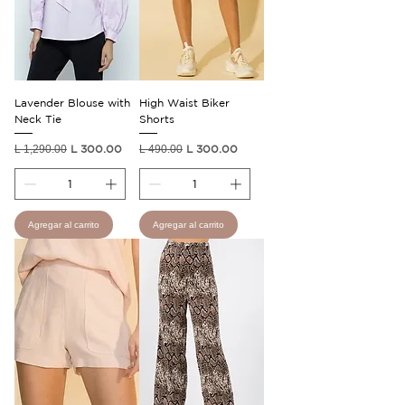
Lavender Blouse with
High Waist Biker
Neck Tie
Shorts
Precio
Precio de oferta
Precio
Precio de oferta
L 1,290.00
L 300.00
L 490.00
L 300.00
Agregar al carrito
Agregar al carrito