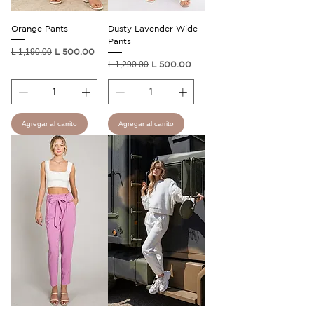
Orange Pants
Dusty Lavender Wide
Pants
Precio
Precio de oferta
L 1,190.00
L 500.00
Precio
Precio de oferta
L 1,290.00
L 500.00
Agregar al carrito
Agregar al carrito