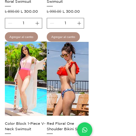
floral Swimsuit
Swimsuit
Precio
Precio de oferta
Precio
Precio de oferta
L 890.00
L 300.00
L 990.00
L 300.00
Agregar al carrito
Agregar al carrito
Color Block 1-Piece V-
Red Floral One
Neck Swimsuit
Shoulder Bikini Set