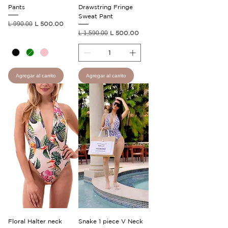
Pants
Drawstring Fringe
Sweat Pant
Precio
Precio de oferta
L 990.00
L 500.00
Precio
Precio de oferta
L 1,590.00
L 500.00
Agregar al carrito
Agregar al carrito
Floral Halter neck
Snake 1 piece V Neck