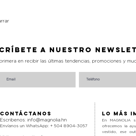
rrar
Vista rápida
críbete a nuestro Newsle
 primera en recibir las últimas tendencias, promociones y mu
Contáctanos
Lo más i
Escribenos:
info@magnolia.hn
En MAGNOLIA si
Envíanos un WhatsApp: + 504 8904-3057
ofrecemos la ayu
vestido, ese ou