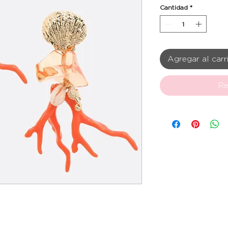
Cantidad
*
Agregar al carr
Re