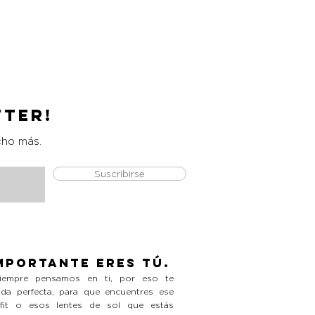
Catrice Magic Shine Eraser
Precio
L 490.00
tter!
cho más.
Suscribirse
mportante eres tú.
empre pensamos en ti, por eso te
da perfecta, para que encuentres ese
tfit o esos lentes de sol que estás