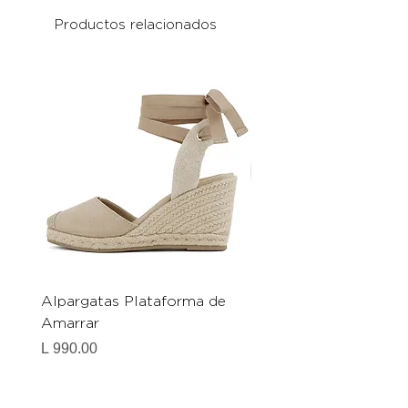
Productos relacionados
Alpargatas Plataforma de
Catrice Magic Shine E
Amarrar
Gel-To-Powder, Instan
Mattifying Setting Po
Precio
L 990.00
Precio
L 490.00