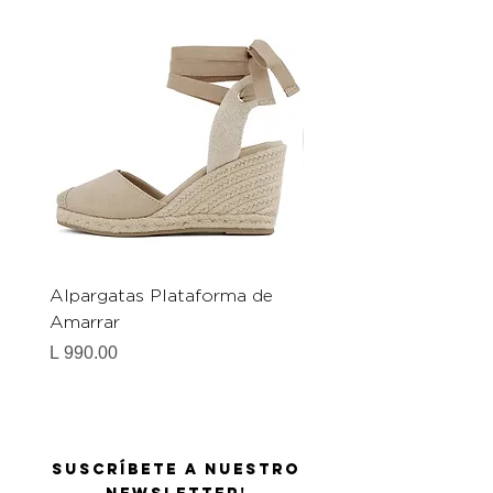
Alpargatas Plataforma de
Catrice Magic Shine E
Amarrar
Gel-To-Powder, Instan
Mattifying Setting Po
Precio
L 990.00
Precio
L 490.00
Suscríbete a nuestro