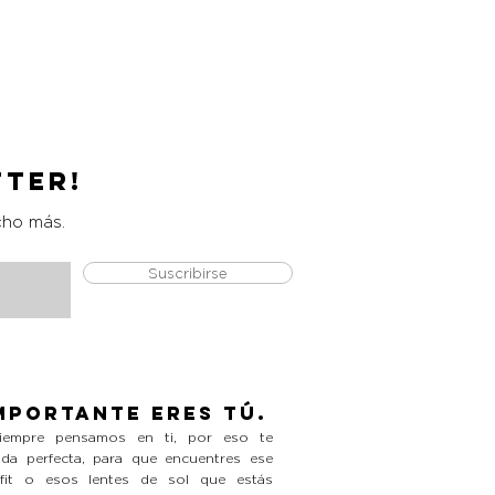
Catrice Magic Shine Eraser
Precio
L 490.00
tter!
cho más.
Suscribirse
mportante eres tú.
empre pensamos en ti, por eso te
da perfecta, para que encuentres ese
tfit o esos lentes de sol que estás