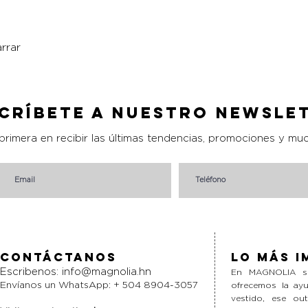
rrar
Vista rápida
críbete a nuestro Newsle
 primera en recibir las últimas tendencias, promociones y mu
Contáctanos
Lo más i
Escribenos:
info@magnolia.hn
En MAGNOLIA si
Envíanos un WhatsApp: + 504 8904-3057
ofrecemos la ayu
vestido, ese ou