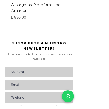
Alpargatas Plataforma de
Catrice Magic Shine E
Amarrar
Gel-To-Powder, Instan
Mattifying Setting Po
Precio
L 990.00
Precio
L 490.00
Suscríbete a nuestro
Newsletter!
Sé la primera en recibir las últimas tendencias, promociones y
mucho más.
Suscribirse