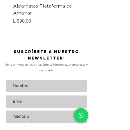
Alpargatas Plataforma de
Catrice Magic Shine E
Amarrar
Gel-To-Powder, Instan
Mattifying Setting Po
Precio
L 990.00
Precio
L 490.00
Suscríbete a nuestro
Newsletter!
Sé la primera en recibir las últimas tendencias, promociones y
mucho más.
Suscribirse