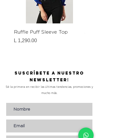
Ruffle Puff Sleeve Top
Satin Bodysuit
Precio
Precio
L 1,290.00
L 1,290.00
Suscríbete a nuestro
Newsletter!
Sé la primera en recibir las últimas tendencias, promociones y
mucho más.