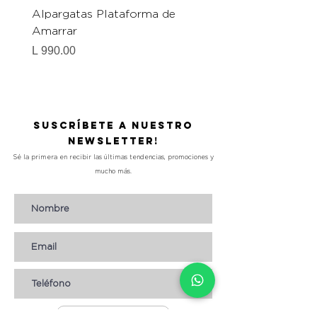
Alpargatas Plataforma de
Catrice Magic Shine E
Amarrar
Gel-To-Powder, Instan
Mattifying Setting Po
Precio
L 990.00
Precio
L 490.00
Suscríbete a nuestro
Newsletter!
Sé la primera en recibir las últimas tendencias, promociones y
mucho más.
Suscribirse