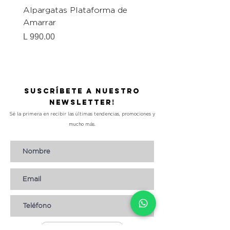
Alpargatas Plataforma de
Catrice Magic Shine E
Amarrar
Gel-To-Powder, Instan
Mattifying Setting Po
Precio
L 990.00
Precio
L 490.00
Suscríbete a nuestro
Newsletter!
Sé la primera en recibir las últimas tendencias, promociones y
mucho más.
Suscribirse