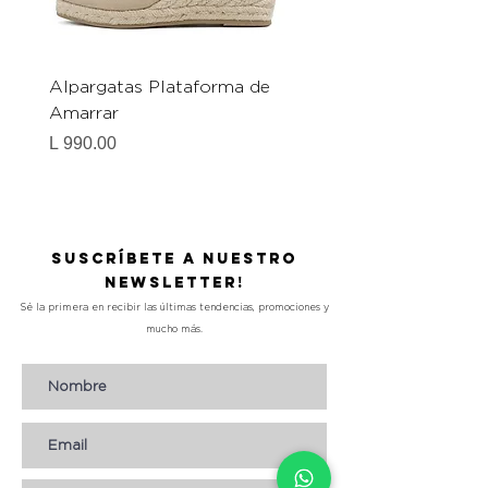
Alpargatas Plataforma de
Catrice Magic Shine E
Amarrar
Gel-To-Powder, Instan
Mattifying Setting Po
Precio
L 990.00
Precio
L 490.00
Suscríbete a nuestro
Newsletter!
Sé la primera en recibir las últimas tendencias, promociones y
mucho más.